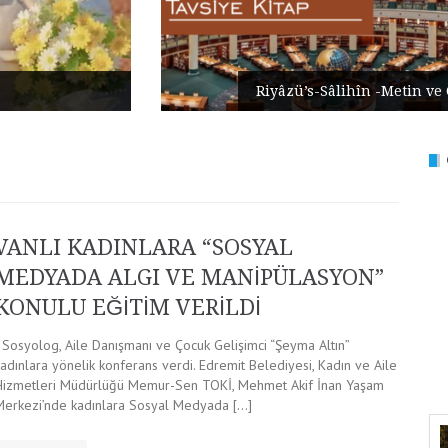
Riyâzü’s-Sâlihîn -Metin ve Çeviri
VANLI KADINLARA “SOSYAL
MEDYADA ALGI VE MANİPÜLASYON”
KONULU EĞİTİM VERİLDİ
Sosyolog, Aile Danışmanı ve Çocuk Gelişimci “Şeyma Altın”
adınlara yönelik konferans verdi. Edremit Belediyesi, Kadın ve Aile
Hizmetleri Müdürlüğü Memur-Sen TOKİ, Mehmet Akif İnan Yaşam
Merkezi’nde kadınlara Sosyal Medyada […]