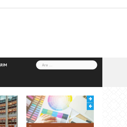
ANASAYFA
HAKKIMDA
MEAL
TAHLİL
TAVSİYE
ÜCRETSİZ
iletişim
OKUMALARIM
NOTLARIM
KİTAP
TASARIMLARIM
Arama:
ARIM