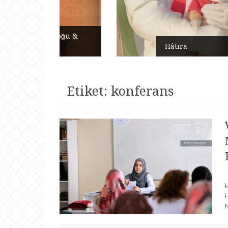
Doğu &
Hâtıra
Etiket:
konferans
k